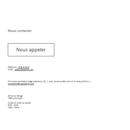
Nous contacter
Nous appeler
Téléphone :
05 46 41 80 07
E-mail :
be@octantdesign.com
Pour toute candidature (stage, alternance, CDI...), merci de transmettre votre CV et votre portfolio à :
recrutement@octantdesign.com
30 Rue du Minage
17000 La Rochelle
Ouvert du mardi au samedi
9h30 - 12h30
14h00 - 19h00