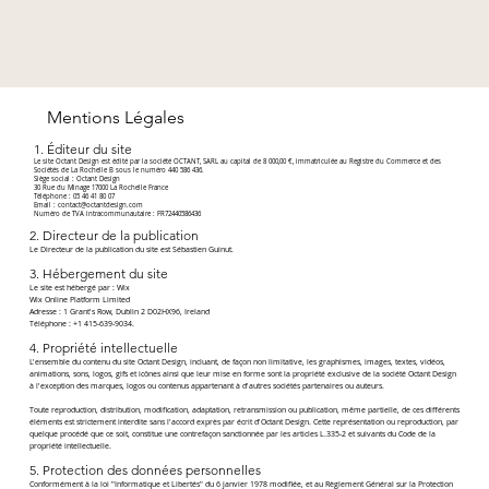
Mentions Légales
1. Éditeur du site
Le site Octant Design est édité par la société OCTANT, SARL au capital de 8 000,00 €, immatriculée au Registre du Commerce et des
Sociétés de La Rochelle B sous le numéro 440 586 436.
Siège social : Octant Design
30 Rue du Minage 17000 La Rochelle France
Téléphone : 05 46 41 80 07
Email :
contact@octantdesign.com
Numéro de TVA intracommunautaire : FR72440586436
2. Directeur de la publication
Le Directeur de la publication du site est Sébastien Guinut.
​3. Hébergement du site
Le site est hébergé par : Wix
Wix Online Platform Limited
Adresse : 1 Grant's Row, Dublin 2 D02HX96, Ireland
Téléphone : +1 415-639-9034.
​4. Propriété intellectuelle
L'ensemble du contenu du site Octant Design, incluant, de façon non limitative, les graphismes, images, textes, vidéos,
animations, sons, logos, gifs et icônes ainsi que leur mise en forme sont la propriété exclusive de la société Octant Design
à l'exception des marques, logos ou contenus appartenant à d'autres sociétés partenaires ou auteurs.
Toute reproduction, distribution, modification, adaptation, retransmission ou publication, même partielle, de ces différents
éléments est strictement interdite sans l'accord exprès par écrit d'Octant Design. Cette représentation ou reproduction, par
quelque procédé que ce soit, constitue une contrefaçon sanctionnée par les articles L.335-2 et suivants du Code de la
propriété intellectuelle.
​5. Protection des données personnelles
Conformément à la loi "Informatique et Libertés" du 6 janvier 1978 modifiée, et au Règlement Général sur la Protection