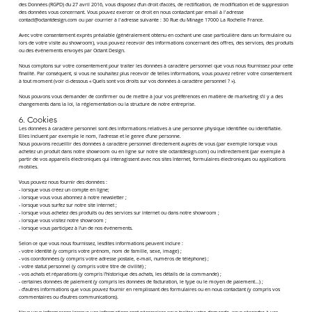
des Données (RGPD) du 27 avril 2016, vous disposez d’un droit d’accès, de rectification, de modification et de suppression
des données vous concernant. Vous pouvez exercer ce droit en nous contactant par email à l'adresse
contact@octantdesign.com
ou par courrier à l'adresse suivante : 30 Rue du Minage 17000 La Rochelle France.
Avec votre consentement exprès préalable (généralement obtenu en cochant une case particulière dans un formulaire ou
lors de votre visite au showroom), vous pouvez recevoir des informations concernant des offres, des services, des produits
ou des événements envoyés par Octant Design.
Nous comptons sur votre consentement pour traiter les données à caractère personnel que vous nous fournissez pour cette
finalité. Par conséquent, si vous ne souhaitez plus recevoir de telles informations, vous pouvez retirer votre consentement
à tout moment (voir ci-dessous « Quels sont vos droits sur vos données à caractère personnel ? »).
Nous pouvons vous demander de confirmer ou de mettre à jour vos préférences en matière de marketing s’il y a des
changements dans la loi, la réglementation ou la structure de notre entreprise.
6. Cookies
Les données à caractère personnel sont des informations relatives à une personne physique identifiée ou identifiable.
Elles incluent par exemple le nom, l’adresse et le genre d’une personne.
Nous pouvons recueillir des données à caractère personnel directement auprès de vous (par exemple lorsque vous
achetez un produit dans notre showroom ou en ligne sur notre site octantdesign.com) ou indirectement (par exemple à
partir de vos appareils électroniques qui interagissent avec nos sites Internet, formulaires électroniques ou applications
mobiles.
Vous pouvez nous fournir des données :
- lorsque vous créez un compte en ligne;
- lorsque vous vous abonnez à notre newsletter ;
- lorsque vous surfez sur notre site internet ;
- lorsque vous achetez des produits ou des services sur internet ou dans notre showroom ;
- lorsque vous visitez notre showroom ;
- lorsque vous participez à l’un de nos événements.
Selon ce que vous nous fournissez, lesdites informations peuvent inclure :
- votre identité (y compris votre prénom, nom de famille, sexe, image) ;
- vos coordonnées (y compris votre adresse postale, e-mail, numéros de téléphone) ;
- votre statut personnel (y compris votre titre de civilité) ;
- vos achats et réparations (y compris l’historique des achats, les détails de la commande) ;
- certaines données de paiement (y compris les données de facturation, le type ou le moyen de paiement...) ;
- d’autres informations que vous pouvez fournir en remplissant des formulaires ou en nous contactant (y compris vos
commentaires ou d’autres communications).