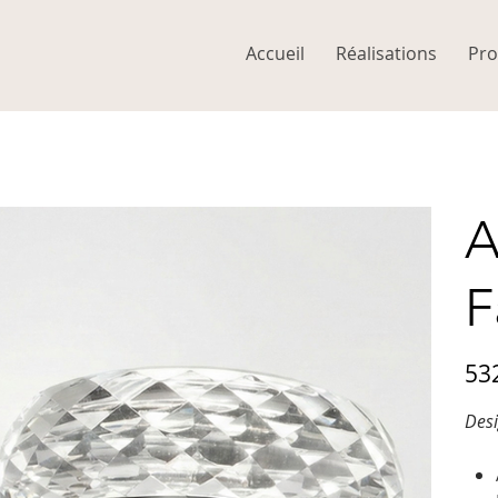
Accueil
Réalisations
Pro
A
F
Prix
53
d’origi
Desi