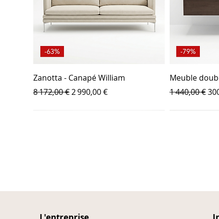
Zanotta - Canapé William
Meuble doub
Prix original
Prix promotionnel
Prix original
Pr
8 172,00 €
2 990,00 €
1 440,00 €
300
L'entreprise
I