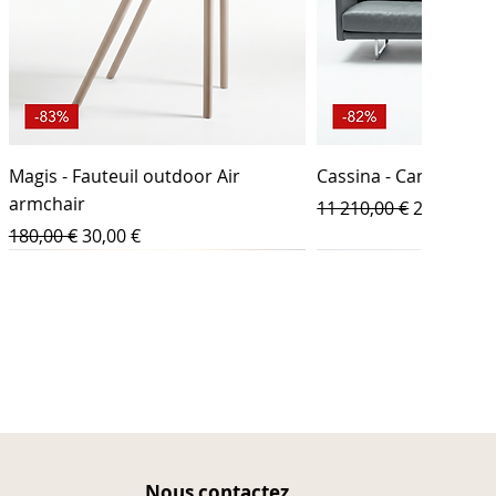
Magis - Fauteuil outdoor Air
Cassina - Canapé Too
armchair
Prix original
Prix prom
11 210,00 €
2 000,00 €
Prix original
Prix promotionnel
180,00 €
30,00 €
Nous contactez