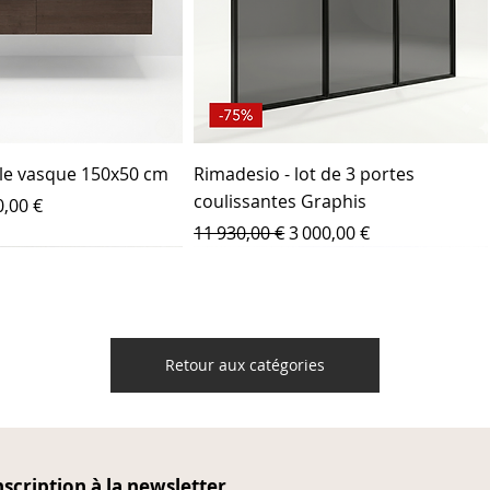
le vasque 150x50 cm
Rimadesio - lot de 3 portes
coulissantes Graphis
ix promotionnel
,00 €
Prix original
Prix promotionnel
11 930,00 €
3 000,00 €
Neuf
Retour aux catégories
nscription à la newsletter