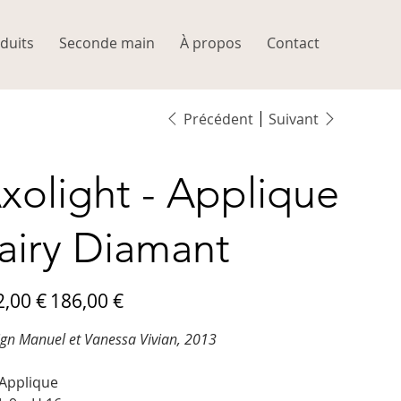
duits
Seconde main
À propos
Contact
Précédent
Suivant
xolight - Applique
airy Diamant
Prix
2,00 €
186,00 €
ne
promotionnel
gn Manuel et Vanessa Vivian, 2013
Applique