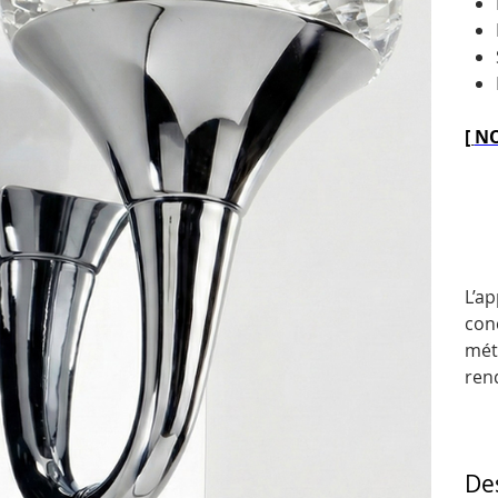
[
NO
L’ap
con
mét
ren
De