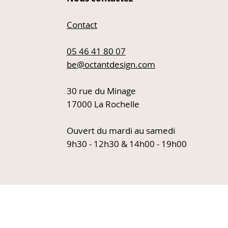
Contact
Kartell - Chaise Smatrik H 65 cm
DCWéditions - Applique Vision
Marset - Spot polo
Approsine - Mitigeur
20/20
05 46 41 80 07
Prix original
Prix promotionnel
Prix original
Prix original
Prix promot
Prix promot
449,00 €
225,00 €
253,00 €
768,00 €
77,00 €
309,00 €
be@octantdesign.com
Prix original
Prix promotionnel
396,00 €
198,00 €
30 rue du Minage
17000 La Rochelle
Ouvert du mardi au samedi
9h30 - 12h30 & 14h00 - 19h00