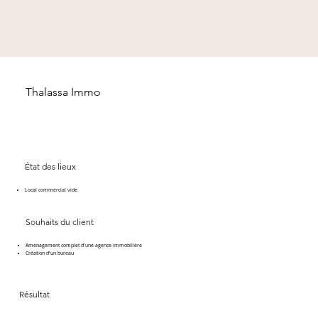
Thalassa Immo
État des lieux
Local commercial vide
Souhaits du client
Aménagement complet d'une agence immobilière
Création d'un bureau
Résultat