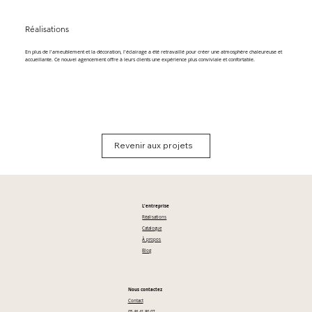
Réalisations
En plus de l'ameublement et la décoration, l'éclairage a été retravaillé pour créer une atmosphère chaleureuse et
accueillante. Ce nouvel agencement offre à leurs clients une expérience plus conviviale et confortable.
Revenir aux projets
L'entreprise
Réalisations
Catalogue
À propos
Blog
Nous contactez
Contact