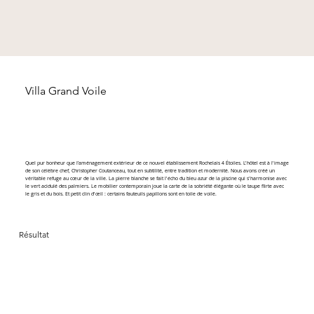
Villa Grand Voile
Quel pur bonheur que l’aménagement extérieur de ce nouvel établissement Rochelais 4 Étoiles. L'hôtel est à l'image
de son célèbre chef, Christopher Coutanceau, tout en subtilité, entre tradition et modernité. Nous avons créé un
véritable refuge au cœur de la ville. La pierre blanche se fait l'écho du bleu azur de la piscine qui s'harmonise avec
le vert acidulé des palmiers. Le mobilier contemporain joue la carte de la sobriété élégante où le taupe flirte avec
le gris et du bois. Et petit clin d'œil : certains fauteuils papillons sont en toile de voile.
Résultat