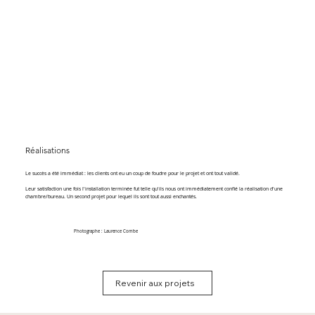
Réalisations
Le succès a été immédiat : les clients ont eu un coup de foudre pour le projet et ont tout validé.
Leur satisfaction une fois l'installation terminée fut telle qu'ils nous ont immédiatement confié la réalisation d'une
chambre/bureau. Un second projet pour lequel ils sont tout aussi enchantés.
Photographe : Laurence Combe
Revenir aux projets