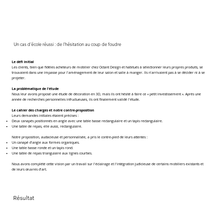
Un cas d'école réussi : de l'hésitation au coup de foudre
Le défi initial
Les clients, bien que fidèles acheteurs de mobilier chez Octant Design et habitués à sélectionner leurs propres produits, se
trouvaient dans une impasse pour l'aménagement de leur salon et salle à manger. Ils n'arrivaient pas à se décider ni à se
projeter.
La problématique de l'étude
Nous leur avons proposé une étude de décoration en 3D, mais ils ont hésité à faire ce « petit investissement ». Après une
année de recherches personnelles infructueuses, ils ont finalement validé l'étude.
Le cahier des charges et notre contre-proposition
Leurs demandes initiales étaient précises :
Deux canapés positionnés en angle avec une table basse rectangulaire et un tapis rectangulaire.
Une table de repas, elle aussi, rectangulaire.
Notre proposition, audacieuse et personnalisée, a pris le contre-pied de leurs attentes :
Un canapé d'angle aux formes organiques.
Une table basse ronde et un tapis rond.
Une table de repas triangulaire aux lignes courbes.
Nous avons complété cette vision par un travail sur l'éclairage et l'intégration judicieuse de certains mobiliers existants et
de leurs œuvres d'art.
Résultat