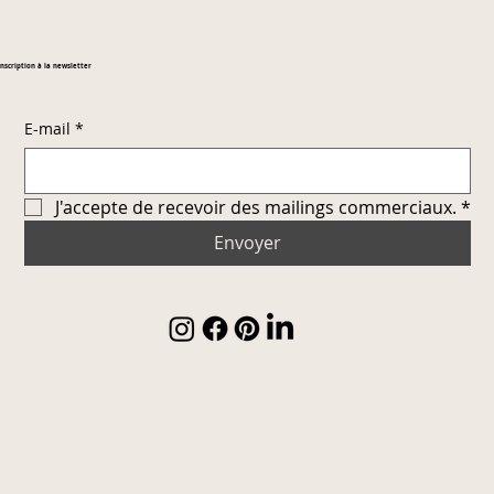
Inscription à la newsletter
E-mail
*
J'accepte de recevoir des mailings commerciaux.
*
Envoyer