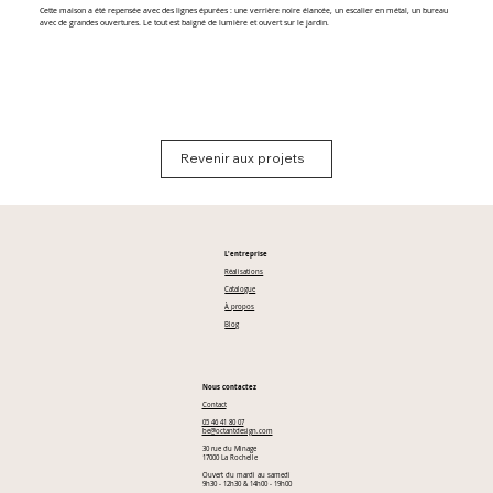
Cette maison a été repensée avec des lignes épurées : une verrière noire élancée, un escalier en métal, un bureau
avec de grandes ouvertures. Le tout est baigné de lumière et ouvert sur le jardin.
Revenir aux projets
L'entreprise
Réalisations
Catalogue
À propos
Blog
Nous contactez
Contact
05 46 41 80 07
be@octantdesign.com
30 rue du Minage
17000 La Rochelle
Ouvert du mardi au samedi
9h30 - 12h30 & 14h00 - 19h00