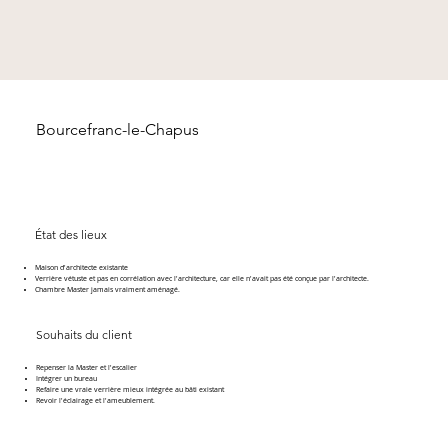
Bourcefranc-le-Chapus
État des lieux
Maison d'architecte existante
Verrière vétuste et pas en corrélation avec l'architecture, car elle n'avait pas été conçue par l'architecte.
Chambre Master jamais vraiment aménagé.
Souhaits du client
Repenser la Master et l'escalier
Intégrer un bureau
Refaire une vraie verrière mieux intégrée au bâti existant
Revoir l'éclairage et l'ameublement.