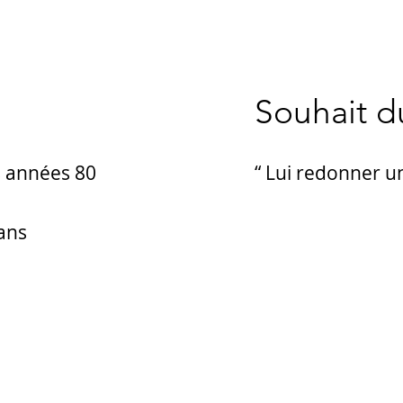
Souhait du
 années 80
“ Lui redonner un
ans