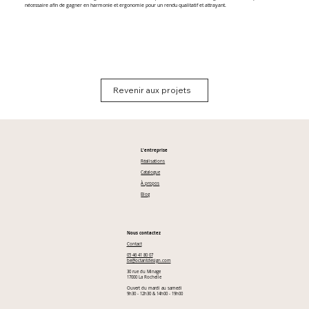
nécessaire afin de gagner en harmonie et ergonomie pour un rendu qualitatif et attrayant.​
Revenir aux projets
L'entreprise
Réalisations
Catalogue
À propos
Blog
Nous contactez
Contact
05 46 41 80 07
be@octantdesign.com
30 rue du Minage
17000 La Rochelle
Ouvert du mardi au samedi
9h30 - 12h30 & 14h00 - 19h00