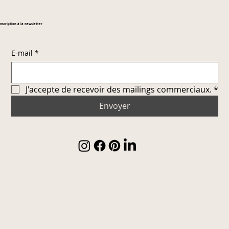
Inscription à la newsletter
E-mail
*
J'accepte de recevoir des mailings commerciaux.
*
Envoyer