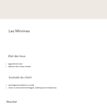
Les Minimes
État des lieux
Appartement neuf
destiné à être vendu meublé
Souhaits du client
Aménagement destiné à la vente
Créer un environnement élégant, contemporain et chaleureux
Résultat