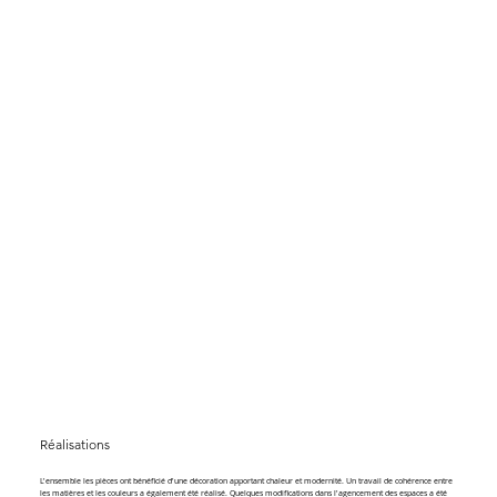
Réalisations
L'ensemble les pièces ont bénéficié d'une décoration apportant chaleur et modernité. Un travail de cohérence entre
les matières et les couleurs a également été réalisé. Quelques modifications dans l'agencement des espaces a été