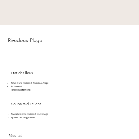
Rivedoux-Plage
État des lieux
Achat d'une maison à Rivedoux-Plage
En bon état
Peu de rangements
Souhaits du client
Transformer la maison à leur image
Ajouter des rangements
Résultat