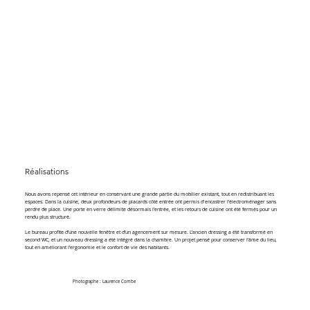
Réalisations
Nous avons repensé cet intérieur en conservant une grande partie du mobilier existant, tout en redistribuant les
espaces. Dans la cuisine, deux profondeurs de placards côté entrée ont permis d'encastrer l’électroménager sans
perdre de place. Une porte en verre délimite désormais l’entrée, et les retours de cuisine ont été fermés pour un
rendu plus structuré.
Le bureau profite d’une nouvelle fenêtre et d’un agencement sur mesure. L’ancien dressing a été transformé en
second WC, et un nouveau dressing a été intégré dans la chambre. Un projet pensé pour conserver l’âme du lieu,
tout en améliorant l’ergonomie et le confort de vie des habitants.
Photographe : Laurence Combe