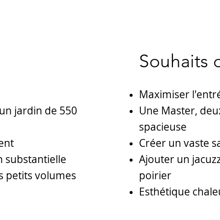
Souhaits d
Maximiser l'entr
un jardin de 550
Une Master, deux
spacieuse
ent
Créer un vaste s
 substantielle
Ajouter un jacuz
s petits volumes
poirier
Esthétique chal