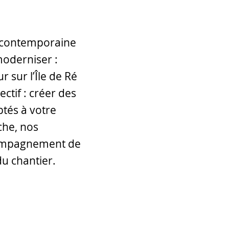
la contemporaine
moderniser :
r sur l’Île de Ré
ectif : créer des
ptés à votre
che, nos
ccompagnement de
du chantier.