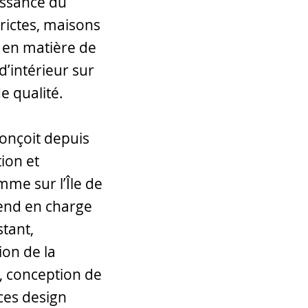
ssance du
trictes, maisons
s en matière de
d’intérieur sur
de qualité.
conçoit depuis
ion et
me sur l’Île de
rend en charge
stant,
ion de la
, conception de
ces design