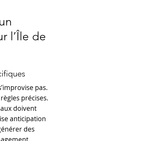
 un
r l’Île de
cifiques
s’improvise pas.
règles précises.
iaux doivent
ise anticipation
 générer des
ménagement