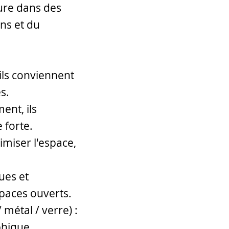
ure dans des
ins et du
 ils conviennent
s.
ent, ils
 forte.
imiser l'espace,
ues et
spaces ouverts.
 métal / verre) :
phique.