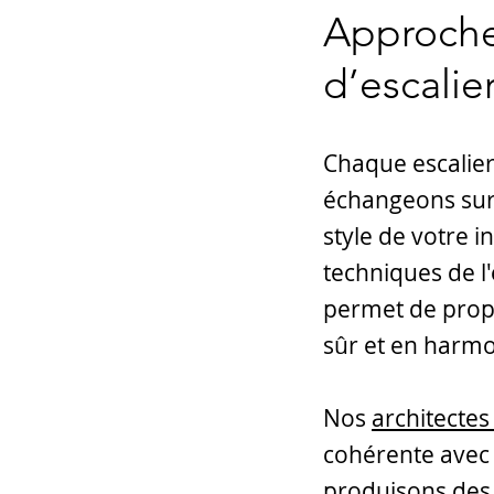
Approche
d’escalie
Chaque escalie
échangeons sur 
style de votre i
techniques de l
permet de propos
sûr et en harm
Nos
architectes
cohérente avec 
produisons des 