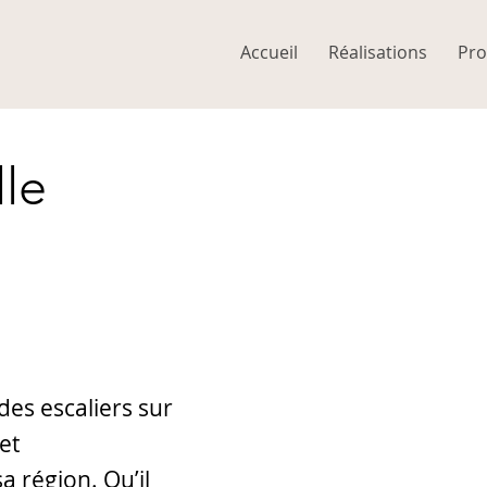
Accueil
Réalisations
Pro
lle
es escaliers sur
et
a région. Qu’il