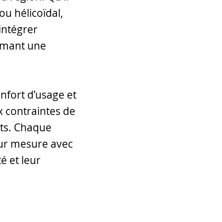
ou hélicoïdal,
intégrer
irmant une
nfort d’usage et
x contraintes de
nts. Chaque
 sur mesure avec
é et leur