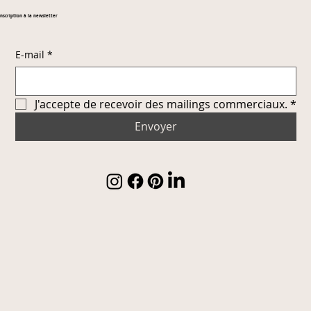
Inscription à la newsletter
E-mail
*
J'accepte de recevoir des mailings commerciaux.
*
Envoyer