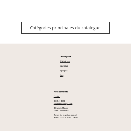
Catégories principales du catalogue
L'entreprise
Réalisations
Catalogue
À propos
Blog
Nous contactez
Contact
05 46 41 80 07
be@octantdesign.com
30 rue du Minage
17000 La Rochelle
Ouvert du mardi au samedi
9h30 - 12h30 & 14h00 - 19h00