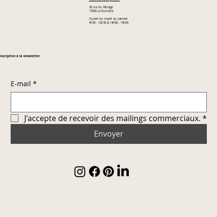
30 rue du Minage
17000 La Rochelle
Ouvert du mardi au samedi
9h30 - 12h30 & 14h00 - 19h00
Inscription à la newsletter
E-mail
*
J'accepte de recevoir des mailings commerciaux.
*
Envoyer