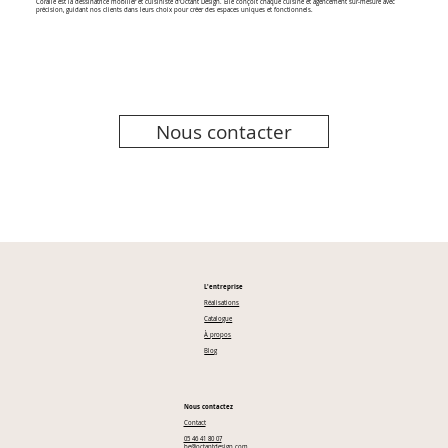
Coralie est la dessinatrice mobilier et cuisiniste d’Octant Design. Elle conçoit chaque cuisine et agencement sur-mesure avec
précision, guidant nos clients dans leurs choix pour créer des espaces uniques et fonctionnels.
Nous contacter
L'entreprise
Réalisations
Catalogue
À propos
Blog
Nous contactez
Contact
05 46 41 80 07
be@octantdesign.com