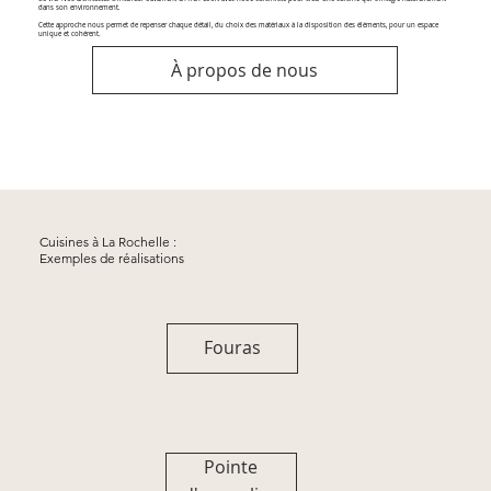
dans son environnement.
Cette approche nous permet de repenser chaque détail, du choix des matériaux à la disposition des éléments, pour un espace
unique et cohérent.
À propos de nous
Cuisines à La Rochelle :
Exemples de réalisations
Fouras
Pointe