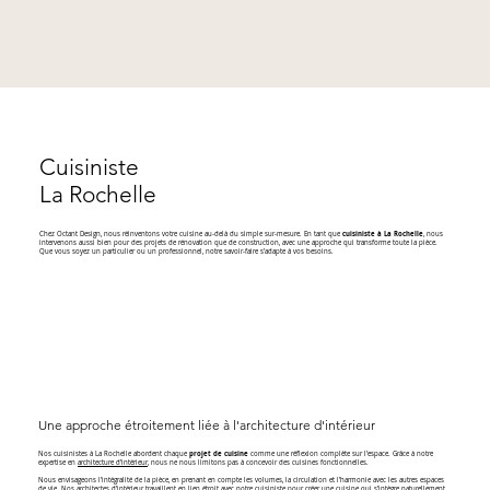
Cuisiniste
La Rochelle
Chez Octant Design, nous réinventons votre cuisine au-delà du simple sur-mesure. En tant que
cuisiniste à La Rochelle
, nous
intervenons aussi bien pour des projets de rénovation que de construction, avec une approche qui transforme toute la pièce.
Que vous soyez un particulier ou un professionnel, notre savoir-faire s’adapte à vos besoins.
Une approche étroitement liée à l'architecture d'intérieur
Nos cuisinistes à La Rochelle abordent chaque
projet de cuisine
comme une réflexion complète sur l’espace. Grâce à notre
expertise en
architecture d’intérieur
, nous ne nous limitons pas à concevoir des cuisines fonctionnelles.
Nous envisageons l’intégralité de la pièce, en prenant en compte les volumes, la circulation et l’harmonie avec les autres espaces
de vie. Nos architectes d’intérieur travaillent en lien étroit avec notre cuisiniste pour créer une cuisine qui s’intègre naturellement