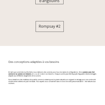
d'angoulins
Rompsay #2
Des conceptions adaptées à vos besoins
En tant que cuisiniste à La Rochelle, nous réalisons des cuisines pour tous les styles et configurations. De la
cuisine avec îlot
central à la cuisine en linéaire
, en L ou en U selon vos besoins. Chaque cuisine peut être équipée d’appareils électroménagers
adaptés aux différents rangements de la cuisine.
Nous travaillons des matériaux de qualité, comme la céramique et la pierre naturelle, en soignant le veinage pour une continuité
visuelle entre crédence et plan de travail. Nos experts vous conseillent dans le choix de votre personnalisation : des textures aux
couleurs.