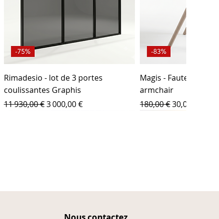
Rimadesio - lot de 3 portes
Magis - Fauteuil outd
coulissantes Graphis
armchair
Prix original
Prix promotionnel
Prix original
Prix promot
11 930,00 €
3 000,00 €
180,00 €
30,00 €
Neuf
Nous contactez