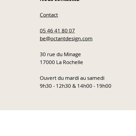
Contact
Samsung - Micro-ondes
Fermob - Coussin Lorette
Kartell - Chaise Smat
DCWéditions - Appliq
encastrable NQ50K3130BM
20/20
05 46 41 80 07
Prix original
Prix promotionnel
Prix original
Prix promot
69,00 €
35,00 €
449,00 €
225,00 €
be@octantdesign.com
Prix original
Prix promotionnel
Prix original
Prix promot
650,00 €
390,00 €
396,00 €
198,00 €
30 rue du Minage
17000 La Rochelle
Ouvert du mardi au samedi
9h30 - 12h30 & 14h00 - 19h00