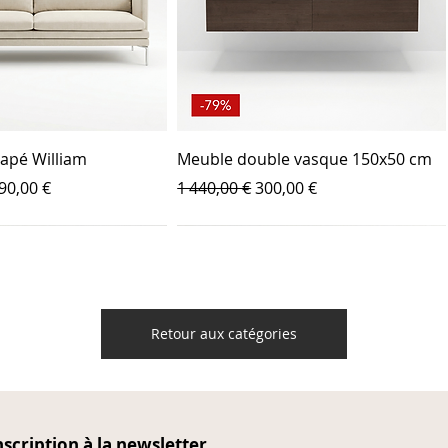
napé William
Meuble double vasque 150x50 cm
ix promotionnel
Prix original
Prix promotionnel
90,00 €
1 440,00 €
300,00 €
Retour aux catégories
nscription à la newsletter