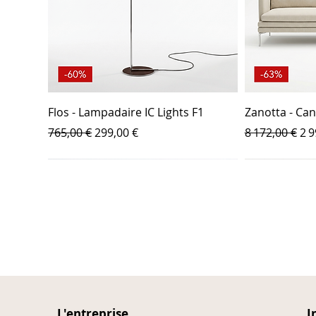
Flos - Lampadaire IC Lights F1
Zanotta - Ca
Prix original
Prix promotionnel
Prix original
Pr
765,00 €
299,00 €
8 172,00 €
2 9
L'entreprise
I