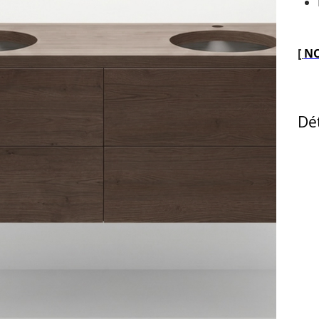
[
NO
Dét