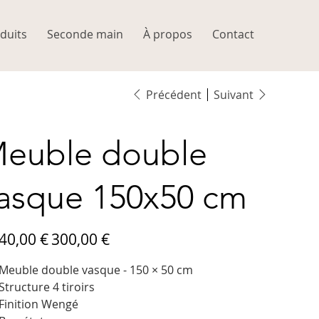
duits
Seconde main
À propos
Contact
Précédent
Suivant
euble double
asque 150x50 cm
Prix
40,00 €
300,00 €
ne
promotionnel
Meuble double vasque - 150 × 50 cm
Structure 4 tiroirs
Finition Wengé