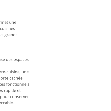
ermet une 
cuisines 
us grands 
use des espaces 
ère-cuisine, une 
porte cachée 
es fonctionnels 
s rapide et 
e pour conserver 
eccable.