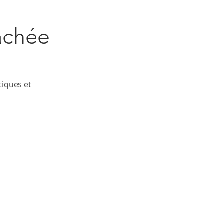
achée 
tiques et 