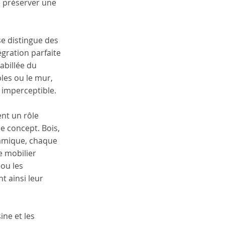
e préserver une 
e distingue des 
gration parfaite 
abillée du 
es ou le mur, 
imperceptible.
ent un rôle 
ce concept. Bois, 
ramique, chaque 
 mobilier 
ou les 
nt ainsi leur 
ne et les 