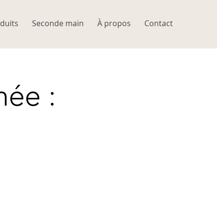
duits
Seconde main
À propos
Contact
hée :