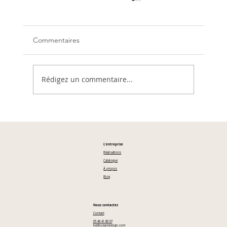
Commentaires
Ensemblier : qui est-il ?
Rédigez un commentaire...
L'entreprise
Réalisations
Catalogue
À propos
Blog
Nous contactez
Contact
05 46 41 80 07
be@octantdesign.com