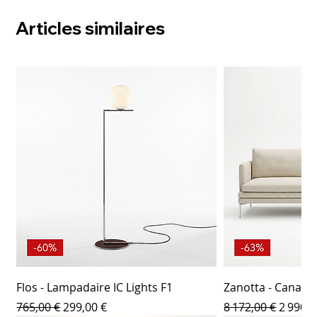
Articles similaires
Flos - Lampadaire IC Lights F1
Zanotta - Canapé
Prix original
Prix promotionnel
Prix original
Prix p
765,00 €
299,00 €
8 172,00 €
2 990,0