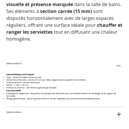
visuelle et présence marquée
dans la salle de bains.
Ses éléments à
section carrée (15 mm)
sont
disposés horizontalement avec de larges espaces
réguliers, offrant une surface idéale pour
chauffer et
ranger les serviettes
tout en diffusant une chaleur
homogène.
Détails tarifaires
Caractéristiques techniques
Type : sèche-serviettes mural en acier.
Section des éléments : carrée (15 mm par côté), espacée pour accueillir les serviettes.
Fonctionnement : version électrique.
Tailles : h 130 x l 50 cm.
Finitions & couleurs : noir finitions galvanique brossée.
Fonctionnalité
Chauffage & rangement : disposition horizontale des éléments pour une double fonction de chauffage et de support de
serviettes.
Design géométrique : lignes épurées et forme carrée, adaptées aux environnements contemporains.
Détails tarifaires