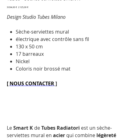
Prix
Prix
3 034,00 €
2 125,00 €
d’origine
promotionnel
Design Studio Tubes Milano
Sèche-serviettes mural
électrique avec contrôle sans fil
130 x 50 cm
17 barreaux
Nickel
Coloris noir brossé mat
[
NOUS CONTACTER
]
Le
Smart K
de
Tubes Radiatori
est un sèche-
serviettes mural en
acier
qui combine
légèreté